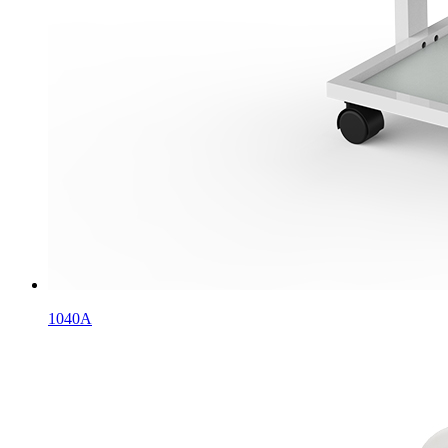
1040A